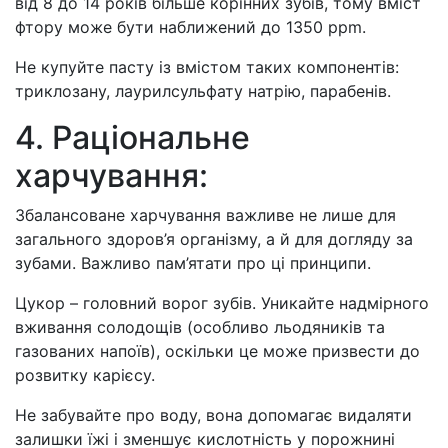
від 8 до 14 років більше корінних зубів, тому вміст
фтору може бути наближений до 1350 ppm.
Не купуйте пасту із вмістом таких компонентів:
триклозану, лаурилсульфату натрію, парабенів.
4. Раціональне
харчування:
Збалансоване харчування важливе не лише для
загального здоров’я організму, а й для догляду за
зубами. Важливо пам’ятати про ці принципи.
Цукор – головний ворог зубів. Уникайте надмірного
вживання солодощів (особливо льодяників та
газованих напоїв), оскільки це може призвести до
розвитку карієсу.
Не забувайте про воду, вона допомагає видаляти
залишки їжі і зменшує кислотність у порожнині